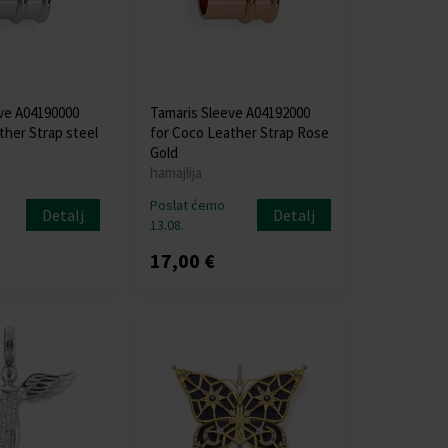
ve A04190000
Tamaris Sleeve A04192000
ther Strap steel
for Coco Leather Strap Rose
Gold
hamajlija
Poslat ćemo
Detalj
Detalj
13.08.
17,00 €