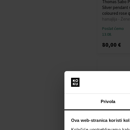
Thomas Sabo P
Silver pendant 
coloured rose q
hamajlija - Žene
Poslat ćemo
13.08.
80,00 €
Privola
Ova web-stranica koristi kol
Thomas Sabo P
Large gold-pla
Kolačiće upotrebljavamo kako 