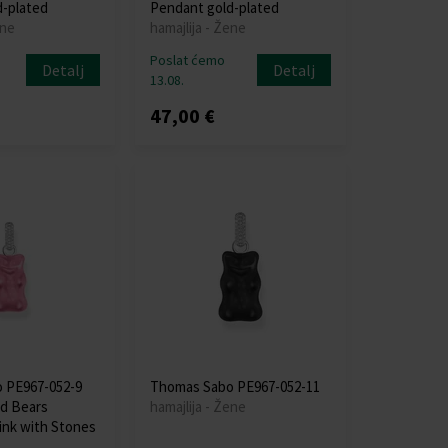
-plated
Pendant gold-plated
ene
hamajlija - Žene
Poslat ćemo
Detalj
Detalj
13.08.
47,00 €
 PE967-052-9
Thomas Sabo PE967-052-11
ld Bears
hamajlija - Žene
ink with Stones