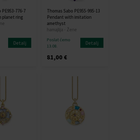
 PE953-776-7
Thomas Sabo PE955-995-13
 planet ring
Pendant with imitation
ene
amethyst
hamajlija - Žene
Poslat ćemo
Detalj
Detalj
13.08.
81,00 €