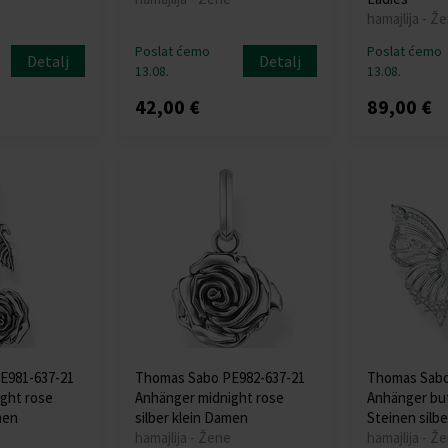
hamajlija - Ž
Poslat ćemo
Poslat ćemo
Detalj
Detalj
13.08.
13.08.
42,00 €
89,00 €
E981-637-21
Thomas Sabo PE982-637-21
Thomas Sabo
ght rose
Anhänger midnight rose
Anhänger but
men
silber klein Damen
Steinen silb
hamajlija - Žene
hamajlija - Ž