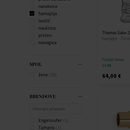
narukvica
hamajlija
lančić
naušnica
Thomas Sabo 2
prsten
hamajlija - Žene
nanogica
Poslat ćemo
SPOL
13.08.
žene
(29)
64,00 €
BRENDOVI:
Engelsrufer
(1)
Tamaris
(3)