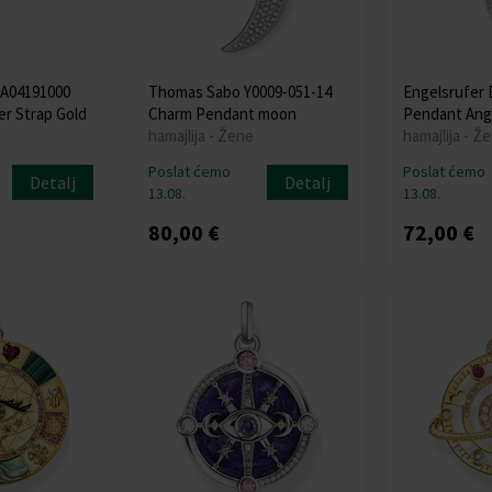
 A04191000
Thomas Sabo Y0009-051-14
Engelsrufer
er Strap Gold
Charm Pendant moon
Pendant Ang
hamajlija - Žene
hamajlija - Ž
Poslat ćemo
Poslat ćemo
Detalj
Detalj
13.08.
13.08.
80,00 €
72,00 €