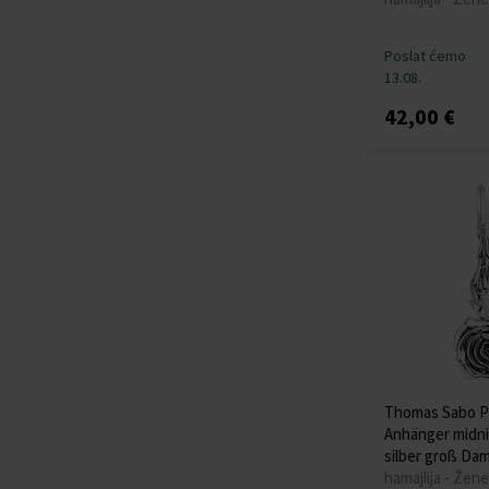
Poslat ćemo
13.08.
42,00 €
Thomas Sabo P
Anhänger midni
silber groß Da
hamajlija - Žene