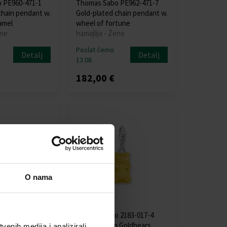
 PE960-471-1
Thomas Sabo PE962-471-7
chain pendant w.
Gold-plated chain pendant w.
amel
wheel of fortune
ene
hamajlija - Žene
Poslat ćemo
Detalj
Detalj
13.08.
182,00 €
O nama
 2181-017-1
Thomas Sabo 2183-017-4
Goldbears
Yellow Charm Goldbears
enih medija i analizirali