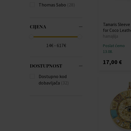
Thomas Sabo
(28)
Tamaris Sleeve
CIJENA
for Coco Leath
hamajlija
14€ - 617€
Poslat ćemo
13.08.
17,00 €
DOSTUPNOST
Dostupno kod
dobavljača
(32)