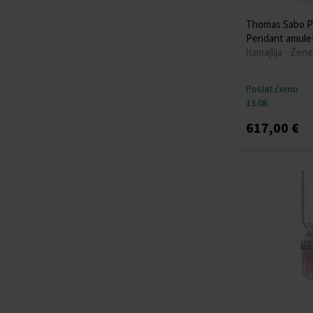
Thomas Sabo P
Pendant amule
hamajlija - Žene
Poslat ćemo
13.08.
617,00 €