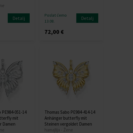
ene
Poslat ćemo
Detalj
Detalj
13.08.
72,00 €
 PE984-051-14
Thomas Sabo PE984-414-14
terfly mit
Anhänger butterfly mit
er Damen
Steinen vergoldet Damen
ene
hamajlija - Žene