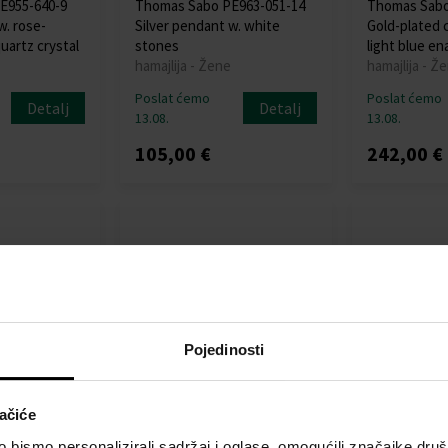
E955-640-9
Thomas Sabo PE963-051-14
Thomas Sabo
w. rose-
Silver pendant w. white
Gold-plated 
uartz crystal
stones
light blue en
hamajlija - Žene
hamajlija - Ž
Poslat ćemo
Poslat ćemo
Detalj
Detalj
13.08.
13.08.
105,00 €
242,00 €
Pojedinosti
ačiće
E967-414-6
Thomas Sabo PE967-414-10
Thomas Sabo
ted green
Large gold-plated red
Blue Charm 
bismo personalizirali sadržaj i oglase, omogućili značajke društv