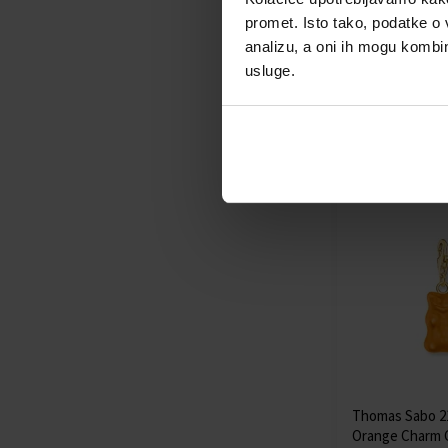
Goldbears pend
promet. Isto tako, podatke o 
stones
analizu, a oni ih mogu kombini
hamajlija - Žene
usluge.
Poslat ćemo
13.08.
80,00 €
Thomas Sabo 2
Orange Charm 