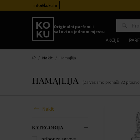
atove od 100€
info@koku.hr
Sustav vjernosti
Originalni parfemi i
satovi na jednom mjestu
AKCIJE
PARF
Nakit
Hamajlija
hamajlija
(Za Vas smo pronašli
32
proizv
Nakit
KATEGORIJA
pribor za satove