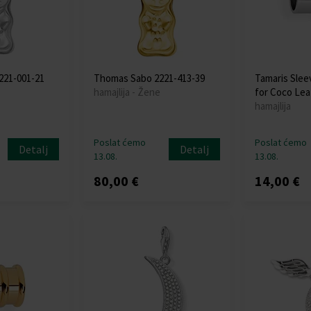
221-001-21
Thomas Sabo 2221-413-39
Tamaris Slee
hamajlija - Žene
for Coco Lea
hamajlija
Poslat ćemo
Poslat ćemo
Detalj
Detalj
13.08.
13.08.
80,00 €
14,00 €