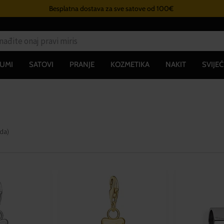
Besplatna dostava za sve satove od 100€
UMI
SATOVI
PRANJE
KOZMETIKA
NAKIT
SVIJEĆ
oda
)