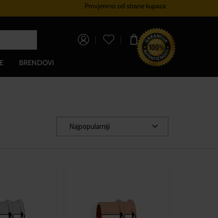
Provjereno od strane kupaca
Sustav vjernosti
Besplatna dos
0,00 €
E
BRENDOVI
Najpopularniji