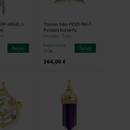
 ERP-ANGEL-S
Thomas Sabo PE925-963-7
el
Pendant butterfly
ene
hamajlija - Žene
Poslat ćemo
Detalj
Detalj
13.08.
364,00 €