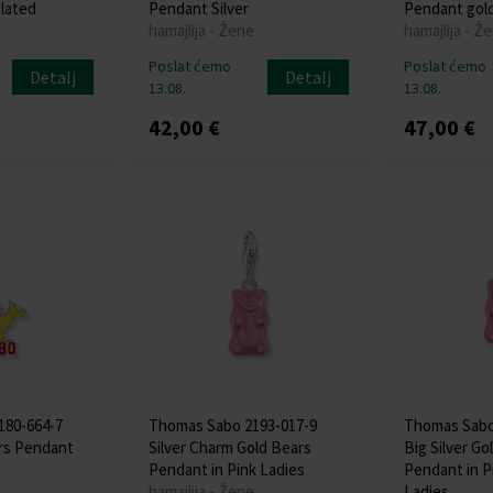
lated
Pendant Silver
Pendant gold
hamajlija - Žene
hamajlija - Ž
Poslat ćemo
Poslat ćemo
Detalj
Detalj
13.08.
13.08.
42,00 €
47,00 €
180-664-7
Thomas Sabo 2193-017-9
Thomas Sabo
rs Pendant
Silver Charm Gold Bears
Big Silver Go
Pendant in Pink Ladies
Pendant in P
hamajlija - Žene
Ladies