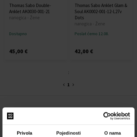
Thomas Sabo Double-
Thomas Sabo Anklet Glam &
Anklet AK0030-001-21
Soul AK0002-001-12-L27v
nanogica - Žene
Dots
nanogica - Žene
Dostupno
Poslat ćemo 12.08.
45,00 €
42,00 €
:
1
O NAMA
O nama
OBRAZAC ZA KONTAKT
Privola
Pojedinosti
O nama