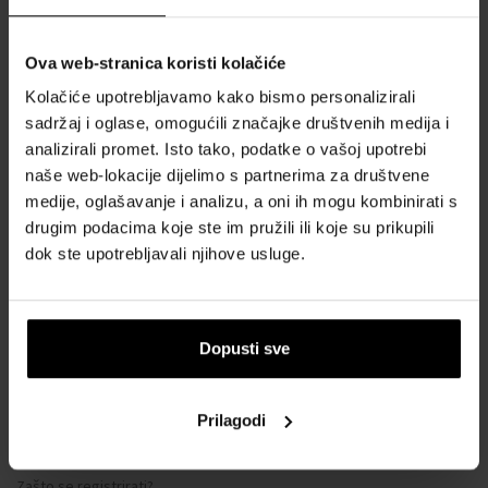
Kontakt
Ova web-stranica koristi kolačiće
SVE O KUPNJI
Kolačiće upotrebljavamo kako bismo personalizirali
sadržaj i oglase, omogućili značajke društvenih medija i
Sustav vjernosti
analizirali promet. Isto tako, podatke o vašoj upotrebi
Opći uvjeti poslovanja
naše web-lokacije dijelimo s partnerima za društvene
Zaštita privatnosti
medije, oglašavanje i analizu, a oni ih mogu kombinirati s
OBRAZAC ZA REKLAMACIJU
drugim podacima koje ste im pružili ili koje su prikupili
dok ste upotrebljavali njihove usluge.
Način dostave
Kada ću dobiti naručenu robu?
Zašto parfemi i satovi od nas?
Dopusti sve
Što je tester parfema?
Vodootpornost satova
Prilagodi
Često postavljana pitanja
Samo originalna roba
Zašto se registrirati?